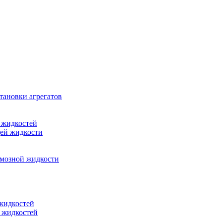
тановки агрегатов
 жидкостей
щей жидкости
рмозной жидкости
 жидкостей
 жидкостей