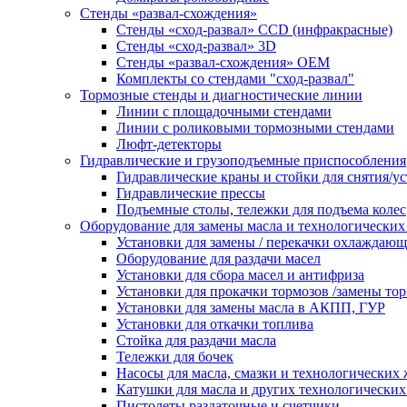
Стенды «развал-схождения»
Стенды «сход-развал» CCD (инфракрасные)
Стенды «сход-развал» 3D
Стенды «развал-схождения» ОЕМ
Комплекты со стендами "сход-развал"
Тормозные стенды и диагностические линии
Линии с площадочными стендами
Линии с роликовыми тормозными стендами
Люфт-детекторы
Гидравлические и грузоподъемные приспособления
Гидравлические краны и стойки для снятия/ус
Гидравлические прессы
Подъемные столы, тележки для подъема колес
Оборудование для замены масла и технологических
Установки для замены / перекачки охлаждаю
Оборудование для раздачи масел
Установки для сбора масел и антифриза
Установки для прокачки тормозов /замены то
Установки для замены масла в АКПП, ГУР
Установки для откачки топлива
Стойка для раздачи масла
Тележки для бочек
Насосы для масла, смазки и технологических
Катушки для масла и других технологических
Пистолеты раздаточные и счетчики