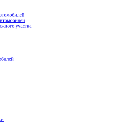
втомобилей
автомобилей
ажного участка
обилей
ки