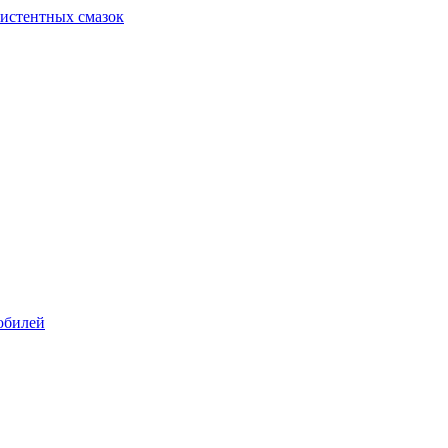
систентных смазок
обилей