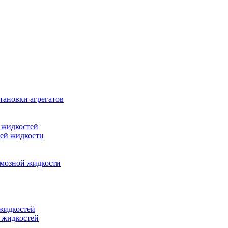
тановки агрегатов
 жидкостей
щей жидкости
рмозной жидкости
 жидкостей
 жидкостей