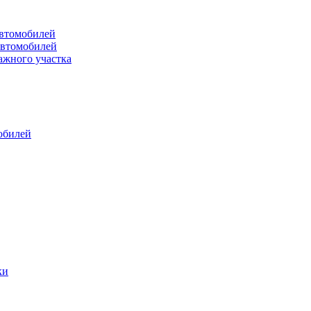
втомобилей
автомобилей
ажного участка
обилей
ки