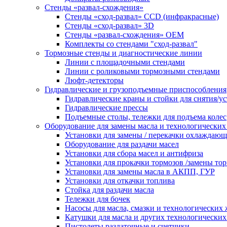
Стенды «развал-схождения»
Стенды «сход-развал» CCD (инфракрасные)
Стенды «сход-развал» 3D
Стенды «развал-схождения» ОЕМ
Комплекты со стендами "сход-развал"
Тормозные стенды и диагностические линии
Линии с площадочными стендами
Линии с роликовыми тормозными стендами
Люфт-детекторы
Гидравлические и грузоподъемные приспособления
Гидравлические краны и стойки для снятия/ус
Гидравлические прессы
Подъемные столы, тележки для подъема колес
Оборудование для замены масла и технологических
Установки для замены / перекачки охлаждаю
Оборудование для раздачи масел
Установки для сбора масел и антифриза
Установки для прокачки тормозов /замены то
Установки для замены масла в АКПП, ГУР
Установки для откачки топлива
Стойка для раздачи масла
Тележки для бочек
Насосы для масла, смазки и технологических
Катушки для масла и других технологических
Пистолеты раздаточные и счетчики