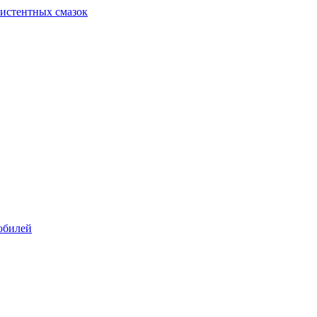
систентных смазок
обилей